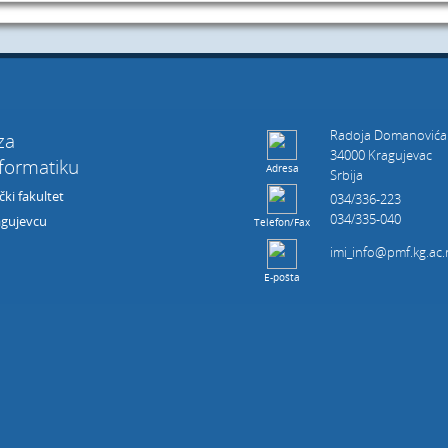
alni ispiti
Radoja Domanovića
 za
34000 Kragujevac
nformatiku
Adresa
Srbija
ki fakultet
034/336-223
034/335-040
agujevcu
Telefon/Fax
imi_info@pmf.kg.ac.
E-pošta