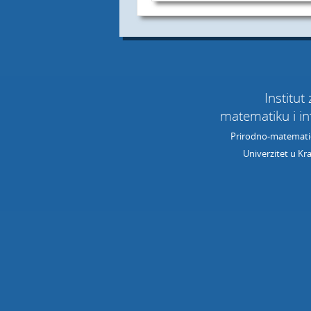
E-prijava
Diferencij
Institut
matematiku i i
Prirodno-matematič
Univerzitet u Kr