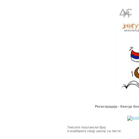
Регистрација - Кенгур бе
Унесите поштански број
и изаберите своју школу са листе: