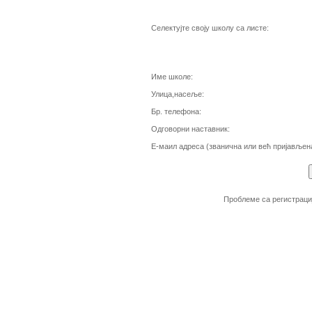
Селектујте своју школу са листе:
Име школе:
Улица,насеље:
Бр. телефона:
Одговорни наставник:
Е-маил адреса (званична или већ пријављена
Проблеме са регистраци