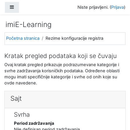
Idi na glavni sadržaj
Bočni panel
Niste prijavljeni. (
Prijava
)
imiE-Learning
Početna stranica
Rezime konfiguracije registra
Kratak pregled podataka koji se čuvaju
Ovaj kratak pregled prikazuje podrazumevane kategorije i
svrhe zadržavanja korisničkih podataka. Određene oblasti
mogu imati specifičnije kategorije i svrhe od onih koje su
ovde navedene.
Sajt
Svrha
Period zadržavanja
Nije definisan period zadržavanja