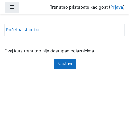
Idi na glavni sadržaj
Bočni panel
Trenutno pristupate kao gost (
Prijava
)
Početna stranica
Ovaj kurs trenutno nije dostupan polaznicima
Nastavi