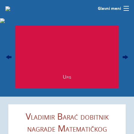
Glavni meni
Studije
O nama
tal
Info
Studentski servis
Upis
Istraživanja i razvoj
a
Kontakt
Korisnički meni
Vladimir Barać dobitnik
nagrade Matematičkog