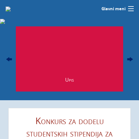
Glavni meni
Studije
O nama
tal
Info
Studentski servis
Upis
Istraživanja i razvoj
a
Kontakt
Korisnički meni
Konkurs za dodelu
studentskih stipendija za