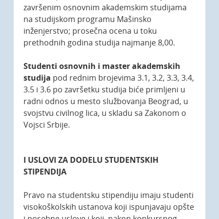
završenim osnovnim akademskim studijama
na studijskom programu Mašinsko
inženjerstvo; prosečna ocena u toku
prethodnih godina studija najmanje 8,00.
Studenti
osnovnih i master akademskih
studija
pod rednim brojevima 3.1, 3.2, 3.3, 3.4,
3.5 i 3.6 po završetku studija biće primljeni u
radni odnos u mesto službovanja Beograd, u
svojstvu civilnog lica, u skladu sa Zakonom o
Vojsci Srbije.
I USLOVI ZA DODELU STUDENTSKIH
STIPENDIJA
Pravo na studentsku stipendiju imaju studenti
visokoškolskih ustanova koji ispunjavaju opšte
i posebne uslove i koji, nakon konkursnog