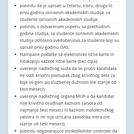
potvrdu da je upisan u četvrtu, treću, drugu ili
prvu godinu osnovnih akademskih studija, za
studente osnovnih akademskih studija;
potvrdu o ostvarenom uspehu sa prethodnih
godina studija, za studente osnovnih akademskih
studija odnosno svedočanstvo za studente koji su
upisali prvu godinu OAS;
štampane podatke sa elektronske lične karte ili
fotokopiju važeće lične karte (bez čipa);
uverenje nadležnog suda da se protiv kandidata
ne vodi krivični postupak zbog krivičnog dela za
koje se goni po službenoj dužnosti (ne starije od
šest meseci);
uverenje nadležnog organa MUP-a da kandidat
nije krivično osuđivan kaznom zatvora od
najmanje šest meseci ili kaznom maloletničkog
zatvora ili im nije izricana zavodska mera (ne
starije od šest meseci);
potvrdu odgovarajuće visokoškolske ustanove da