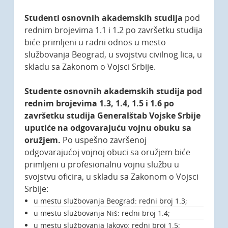
Studenti
osnovnih akademskih studija
pod
rednim brojevima 1.1 i 1.2 po završetku studija
biće primljeni u radni odnos u mesto
službovanja Beograd, u svojstvu civilnog lica, u
skladu sa Zakonom o Vojsci Srbije.
Studente
osnovnih akademskih studija
pod
rednim brojevima 1.3, 1.4, 1.5 i 1.6 po
završetku studija
Generalštab Vojske Srbije
uputiće na odgovarajuću vojnu obuku sa
oružjem.
Po uspešno završenoj
odgovarajućoj vojnoj obuci sa oružjem biće
primljeni u profesionalnu vojnu službu u
svojstvu oficira, u skladu sa Zakonom o Vojsci
Srbije:
u mestu službovanja Beograd: redni broj 1.3;
u mestu službovanja Niš: redni broj 1.4;
u mestu službovanja Jakovo: redni broj 1.5;