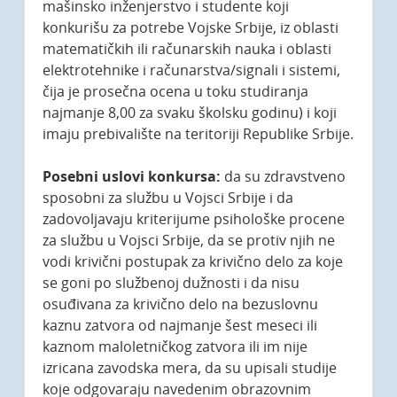
mašinsko inženjerstvo i studente koji
konkurišu za potrebe Vojske Srbije, iz oblasti
matematičkih ili računarskih nauka i oblasti
elektrotehnike i računarstva/signali i sistemi,
čija je prosečna ocena u toku studiranja
najmanje 8,00 za svaku školsku godinu) i koji
imaju prebivalište na teritoriji Republike Srbije.
Posebni uslovi konkursa:
da su zdravstveno
sposobni za službu u Vojsci Srbije i da
zadovoljavaju kriterijume psihološke procene
za službu u Vojsci Srbije, da se protiv njih ne
vodi krivični postupak za krivično delo za koje
se goni po službenoj dužnosti i da nisu
osuđivana za krivično delo na bezuslovnu
kaznu zatvora od najmanje šest meseci ili
kaznom maloletničkog zatvora ili im nije
izricana zavodska mera, da su upisali studije
koje odgovaraju navedenim obrazovnim