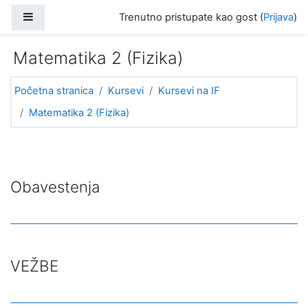
Idi na glavni sadržaj
Bočni panel
Trenutno pristupate kao gost (
Prijava
)
Matematika 2 (Fizika)
Početna stranica
Kursevi
Kursevi na IF
Matematika 2 (Fizika)
Uvodna sekcija (tematski format)
Obavestenja
VEŽBE