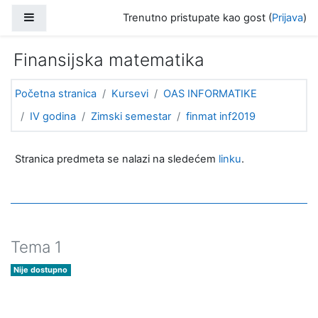
Idi na glavni sadržaj
Bočni panel
Trenutno pristupate kao gost (
Prijava
)
Finansijska matematika
Početna stranica
Kursevi
OAS INFORMATIKE
IV godina
Zimski semestar
finmat inf2019
Uvodna sekcija (tematski format)
Opšta sekcija
Stranica predmeta se nalazi na sledećem
linku
.
Tema 1
Nije dostupno