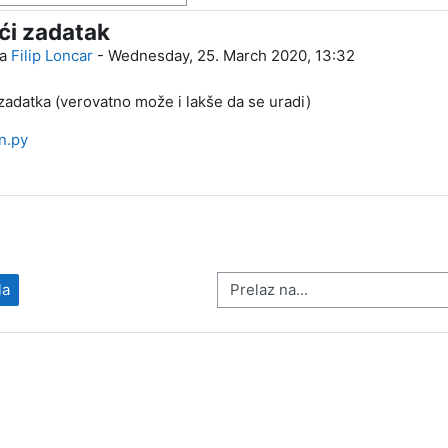
i zadatak
vora: 0
la
Filip Loncar
-
Wednesday, 25. March 2020, 13:32
zadatka (verovatno može i lakše da se uradi)
n.py
Prelaz na...
la