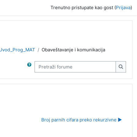
Trenutno pristupate kao gost (
Prijava
)
Uvod_Prog_MAT
Obaveštavanje i komunikacija
Pretraži forume
Pretraž
Broj parnih cifara preko rekurzivne ▶︎