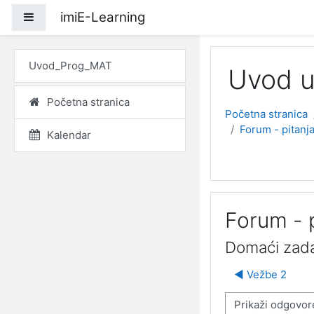
Idi na glavni sadržaj
imiE-Learning
Bočni panel
Uvod_Prog_MAT
Uvod u
Početna stranica
Početna stranica
Forum - pitanja
Kalendar
Forum - p
Domaći zad
◀︎ Vežbe 2
Način prikazivanja