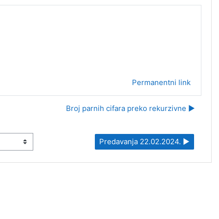
Permanentni link
Broj parnih cifara preko rekurzivne ▶︎
Predavanja 22.02.2024. ▶︎