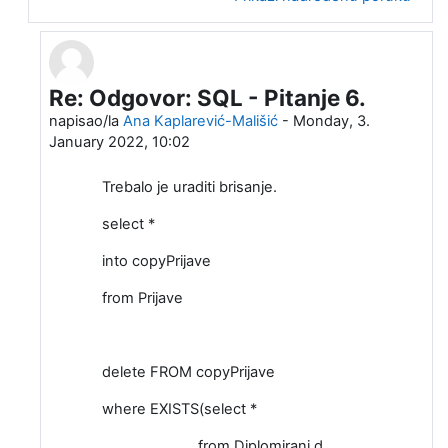
Re: Odgovor: SQL - Pitanje 6.
U odgovoru na Aleksa Radenkovic
napisao/la
Ana Kaplarević-Mališić
-
Monday, 3.
January 2022, 10:02
Trebalo je uraditi brisanje.
select *
into copyPrijave
from Prijave
delete FROM copyPrijave
where EXISTS(select *
from Diplomirani d