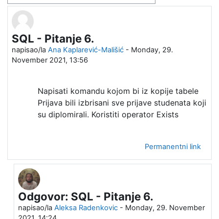
SQL - Pitanje 6.
Broj odgovora: 2
napisao/la
Ana Kaplarević-Mališić
-
Monday, 29.
November 2021, 13:56
Napisati komandu kojom bi iz kopije tabele
Prijava bili izbrisani sve prijave studenata koji
su diplomirali. Koristiti operator Exists
Permanentni link
Odgovor: SQL - Pitanje 6.
U odgovoru na Ana Kaplarević-Mališić
napisao/la
Aleksa Radenkovic
-
Monday, 29. November
2021, 14:24