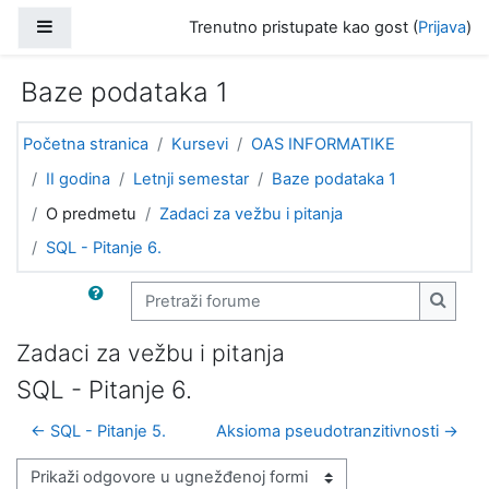
Idi na glavni sadržaj
Bočni panel
Trenutno pristupate kao gost (
Prijava
)
Baze podataka 1
Početna stranica
Kursevi
OAS INFORMATIKE
II godina
Letnji semestar
Baze podataka 1
O predmetu
Zadaci za vežbu i pitanja
SQL - Pitanje 6.
Pretraži forume
Pretra
Zadaci za vežbu i pitanja
SQL - Pitanje 6.
← SQL - Pitanje 5.
Aksioma pseudotranzitivnosti →
Način prikazivanja