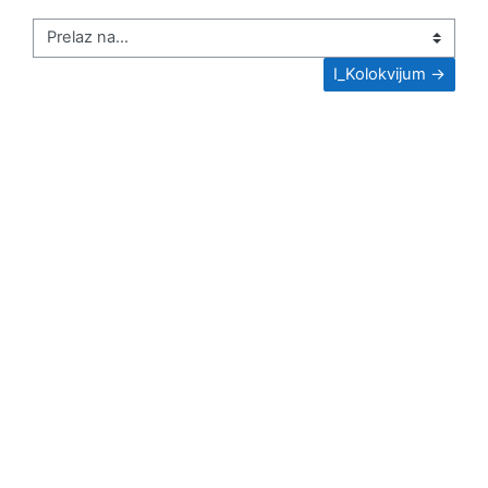
Prelaz na...
I_Kolokvijum →