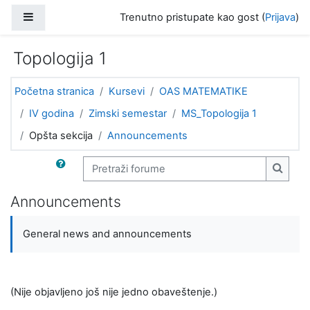
Idi na glavni sadržaj
Bočni panel
Trenutno pristupate kao gost (
Prijava
)
Topologija 1
Početna stranica
Kursevi
OAS MATEMATIKE
IV godina
Zimski semestar
MS_Topologija 1
Opšta sekcija
Announcements
Pretraži forume
Pretra
Announcements
General news and announcements
(Nije objavljeno još nije jedno obaveštenje.)