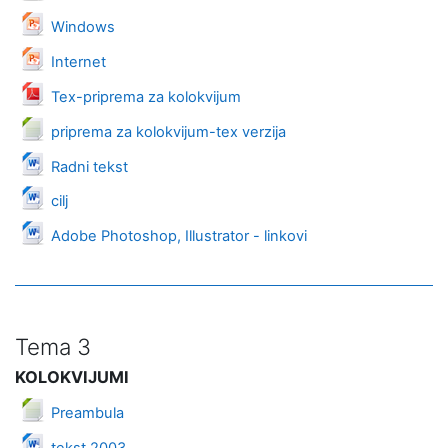
Datoteka
Windows
Datoteka
Internet
Datoteka
Tex-priprema za kolokvijum
Datoteka
priprema za kolokvijum-tex verzija
Datoteka
Radni tekst
Datoteka
cilj
Datoteka
Adobe Photoshop, Illustrator - linkovi
Tema 3
KOLOKVIJUMI
Datoteka
Preambula
Datoteka
tekst 2003