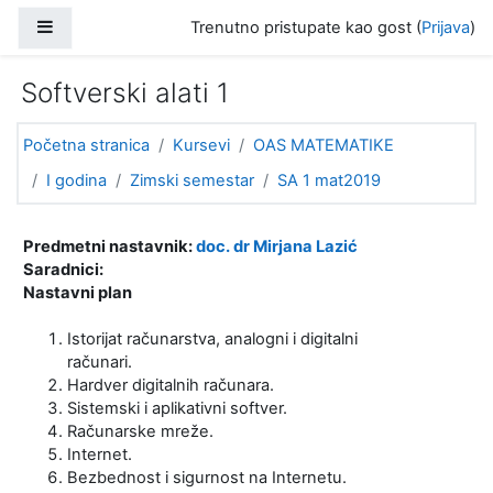
Idi na glavni sadržaj
Bočni panel
Trenutno pristupate kao gost (
Prijava
)
Softverski alati 1
Početna stranica
Kursevi
OAS MATEMATIKE
I godina
Zimski semestar
SA 1 mat2019
Uvodna sekcija (tematski format)
Opšta sekcija
Predmetni nastavnik:
doc. dr Mirjana Lazić
Saradnici:
Nastavni plan
Istorijat računarstva, analogni i digitalni
računari.
Hardver digitalnih računara.
Sistemski i aplikativni softver.
Računarske mreže.
Internet.
Bezbednost i sigurnost na Internetu.