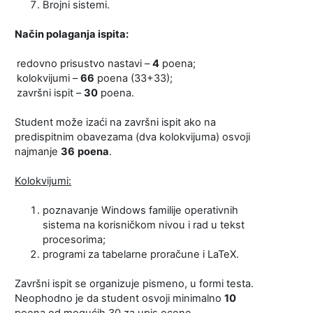
Brojni sistemi.
Način polaganja ispita:
redovno prisustvo nastavi –
4
poena;
kolokvijumi –
66
poena (33+33);
završni ispit –
30
poena.
Student može izaći na završni ispit ako na
predispitnim obavezama (dva kolokvijuma) osvoji
najmanje
36
poena
.
Kolokvijumi:
poznavanje Windows familije operativnih
sistema na korisničkom nivou i rad u tekst
procesorima;
programi za tabelarne proračune i LaTeX.
Završni ispit se organizuje pismeno, u formi testa.
Neophodno je da student osvoji minimalno
10