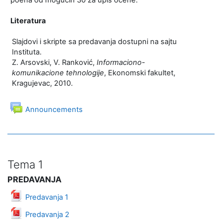
poena od mogućih 30 za upis ocene.
Literatura
Slajdovi i skripte sa predavanja dostupni na sajtu
Instituta.
Z. Arsovski, V. Ranković,
Informaciono-
komunikacione tehnologije
, Ekonomski fakultet,
Kragujevac, 2010.
Forum
Announcements
Tema 1
PREDAVANJA
Datoteka
Predavanja 1
Datoteka
Predavanja 2