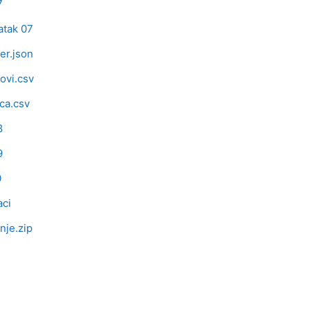
oteka
7
Datoteka
tak 07
Datoteka
er.json
Datoteka
ovi.csv
Datoteka
ica.csv
oteka
8
oteka
9
oteka
0
toteka
ci
Datoteka
nje.zip