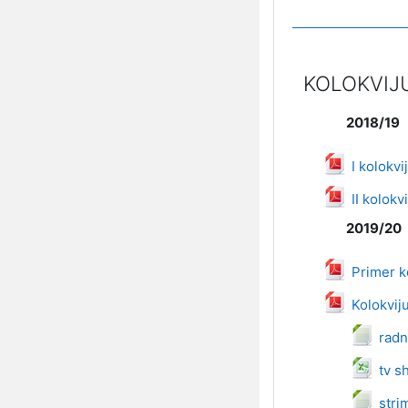
KOLOKVIJ
2018/19
D
I kolokv
II kolokv
2019/20
Primer k
Da
Kolokvij
Da
radn
tv s
stri