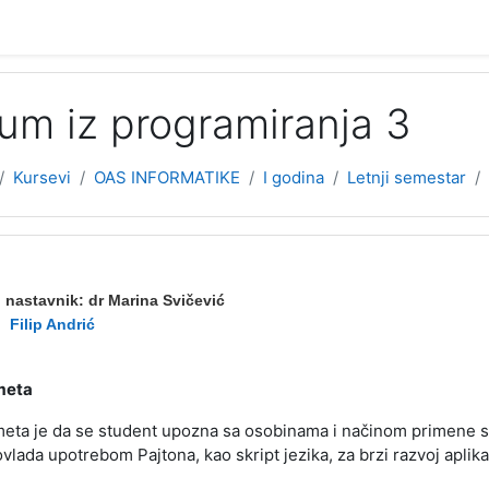
kum iz programiranja 3
Kursevi
OAS INFORMATIKE
I godina
Letnji semestar
a
ekcija (tematski format)
 nastavnik:
dr Marina Svičević
:
Filip Andrić
meta
meta je da se student upozna sa osobinama i načinom primene sk
ovlada upotrebom Pajtona, kao skript jezika, za brzi razvoj aplika