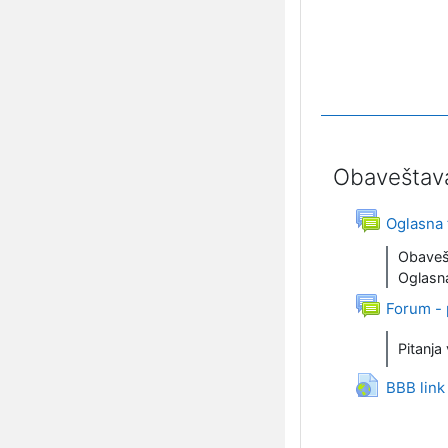
Obaveštava
Oglasna 
Obavešt
Oglasna
Forum - 
Pitanja
BBB link