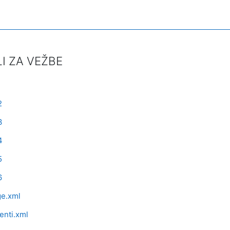
I ZA VEŽBE
oteka
1
oteka
2
oteka
3
oteka
4
oteka
5
oteka
6
Datoteka
ge.xml
Datoteka
enti.xml