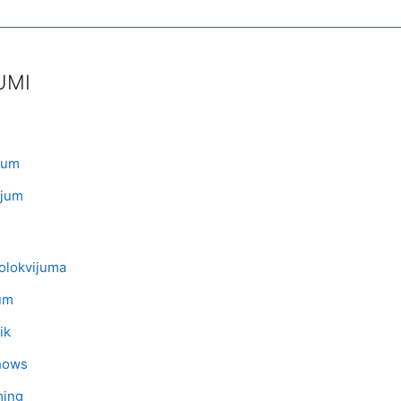
UMI
atoteka
ijum
Datoteka
ijum
Datoteka
olokvijuma
toteka
um
toteka
ik
Datoteka
hows
Datoteka
ming