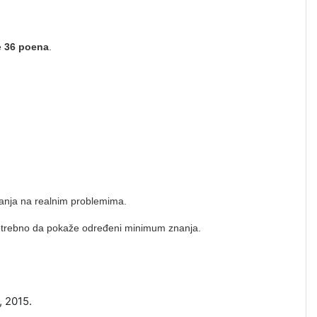
e
36 poena
.
anja na realnim problemima.
potrebno da pokaže određeni minimum znanja.
, 2015.