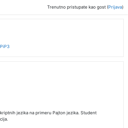
Trenutno pristupate kao gost (
Prijava
)
PiP3
riptnih jezika na primeru Pajton jezika. Student
cija.