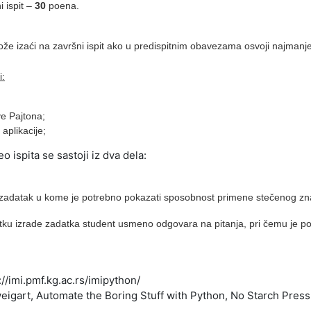
i ispit –
30
poena.
že izaći na završni ispit ako u predispitnim obavezama osvoji najmanj
i:
e Pajtona;
 aplikacije;
o ispita se sastoji iz dva dela:
zadatak u kome je potrebno pokazati sposobnost primene stečenog zn
ku izrade zadatka student usmeno odgovara na pitanja, pri čemu je 
://imi.pmf.kg.ac.rs/imipython/
eigart, Automate the Boring Stuff with Python, No Starch Press