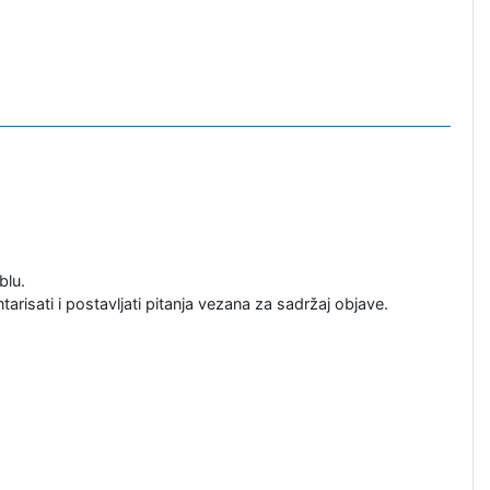
blu.
isati i postavljati pitanja vezana za sadržaj objave.