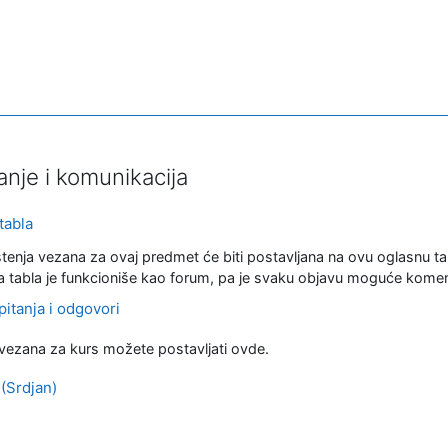
nje i komunikacija
Forum
tabla
enja vezana za ovaj predmet će biti postavljana na ovu oglasnu ta
 tabla je funkcioniše kao forum, pa je svaku objavu moguće komentar
pitanja i odgovori
 vezana za kurs možete postavljati ovde.
URL adresa
 (Srdjan)