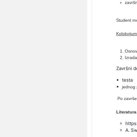
završn
Student mo
Kolokvijum
Osnov
Izrada
Završni de
testa
jednog 
Po završet
Literatura
https
A. Sw