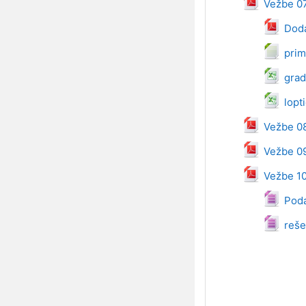
Dat
Vežbe 0
Doda
prim
grad
lopt
Dat
Vežbe 0
Dat
Vežbe 0
Dat
Vežbe 1
Da
Poda
reše