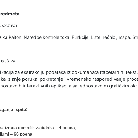
predmeta
 nastava
ika Pajton. Naredbe kontrole toka. Funkcije. Liste, rečnici, mape. Str
 nastava
likacija za ekstrakciju podataka iz dokumenata (tabelarnih, tekst
ika, slanje poruka, pokretanje i vremensko raspoređivanje pro
dnostavnih interaktivnih aplikacija sa jednostavnim grafičkim ok
aganja ispita:
na izrada domaćih zadataka –
4
poena;
ijumi –
66
poena;