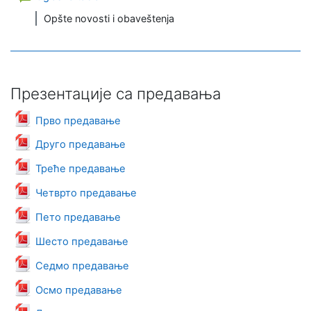
Opšte novosti i obaveštenja
Презентације са предавања
Datoteka
Прво предавање
Datoteka
Друго предавање
Datoteka
Треће предавање
Datoteka
Четврто предавање
Datoteka
Пето предавање
Datoteka
Шесто предавање
Datoteka
Седмо предавање
Datoteka
Осмо предавање
Datoteka