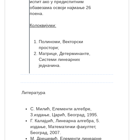
испит ако у предиспитним
обавезама освоји најмање 26
поена.
Колоквијуми:
Полиноми, Векторски
простори;
Матрице, Детерминанте,
Системи линеарних
једначина.
Литература
С. Милић, Елементи алгебре,
3.издање, Царић, Београд, 1995.
Г. Калајџић, Линеарна алгебра, 5.
издање, Математички факултет,
Београд, 2007.
М. Дрешевић, Елементи линеарне