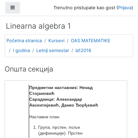
Idi na glavni sadržaj
Bočni panel
Trenutno pristupate kao gost (
Prijava
)
Linearna algebra 1
Početna stranica
Kursevi
OAS MATEMATIKE
I godina
Letnji semestar
la12016
Uvodna sekcija (tematski format)
Општа секција
Предметни наставник: Ненад
Стојановић
Сарадници:
Александар
Аксентијевић
, Данко Ђорђевић
Наставни план
Група, прстен, поље
(дефиниције). Прстен