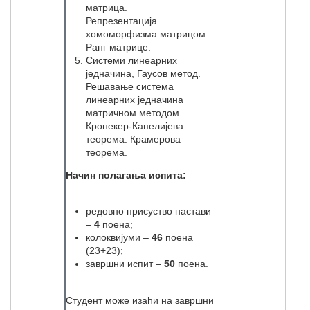
матрица.
Репрезентација
хомоморфизма матрицом.
Ранг матрице.
Системи линеарних
једначина, Гаусов метод.
Решавање система
линеарних једначина
матричном методом.
Кронекер-Капелијева
теорема. Крамерова
теорема.
Начин полагања испита:
редовно присуство настави
–
4
поена;
колоквијуми –
46
поена
(23+23);
завршни испит –
50
поена.
Студент може изаћи на завршни