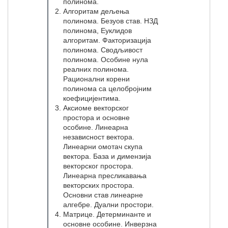
полинома.
Алгоритам дељења
полинома. Безуов став. НЗД
полинома, Еуклидов
алгоритам. Факторизација
полинома. Сводљивост
полинома. Особине нула
реалних полинома.
Рационални корени
полинома са целобројним
коефицијентима.
Аксиоме векторског
простора и основне
особине. Линеарна
независност вектора.
Линеарни омотач скупа
вектора. База и димензија
векторског простора.
Линеарна пресликавања
векторских простора.
Основни став линеарне
алгебре. Дуални простори.
Матрице. Детерминанте и
основне особине. Инверзна