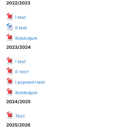
2022/2023
Datoteka
I test
Datoteka
II test
Datoteka
Kolokvijum
2023/2024
Datoteka
I test
Datoteka
II тест
Datoteka
I popravni test
Datoteka
Kolokvijum
2024/2025
Datoteka
Тест
2025/2026