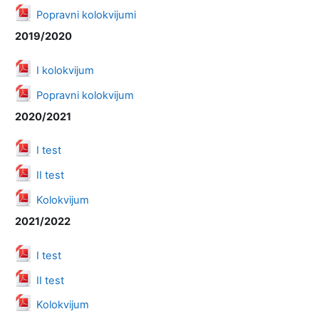
Datoteka
Popravni kolokvijumi
2019/2020
Datoteka
I kolokvijum
Datoteka
Popravni kolokvijum
2020/2021
Datoteka
I test
Datoteka
II test
Datoteka
Kolokvijum
2021/2022
Datoteka
I test
Datoteka
II test
Datoteka
Kolokvijum