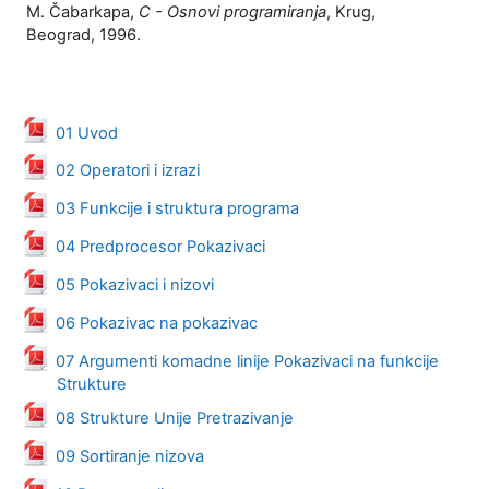
M. Čabarkapa,
C - Osnovi programiranja
, Krug,
Beograd, 1996.
Datoteka
01 Uvod
Datoteka
02 Operatori i izrazi
Datoteka
03 Funkcije i struktura programa
Datoteka
04 Predprocesor Pokazivaci
Datoteka
05 Pokazivaci i nizovi
Datoteka
06 Pokazivac na pokazivac
07 Argumenti komadne linije Pokazivaci na funkcije
Datoteka
Strukture
Datoteka
08 Strukture Unije Pretrazivanje
Datoteka
09 Sortiranje nizova
Datoteka