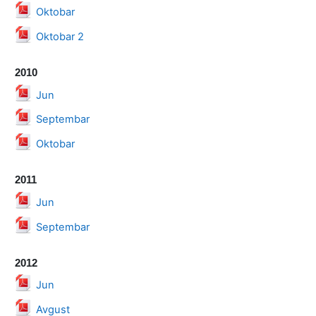
Datoteka
Oktobar
Datoteka
Oktobar 2
2010
Datoteka
Jun
Datoteka
Septembar
Datoteka
Oktobar
2011
Datoteka
Jun
Datoteka
Septembar
2012
Datoteka
Jun
Datoteka
Avgust