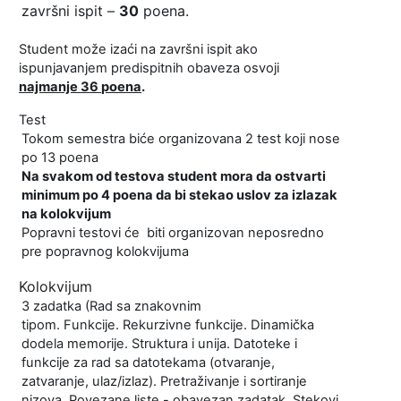
završni ispit –
30
poena.
Student može izaći na završni ispit ako
ispunjavanjem predispitnih obaveza osvoji
najmanje
3
6
poena
.
Test
Tokom semestra biće organizovana 2 test koji nose
po 13 poena
Na svakom od testova student mora da ostvarti
minimum po 4 poena da bi stekao uslov za izlazak
na kolokvijum
Popravni testovi će biti organizovan neposredno
pre popravnog kolokvijuma
Kolokvijum
3
zadatka (Rad sa znakovnim
tipom.
Funkcije.
Rekurzivne funkcije
. Dinamička
dodela memorije.
Struktura i unija. Datoteke i
funkcije za rad sa datotekama (otvaranje,
zatvaranje, ulaz/izlaz). Pretraživanje i sortiranje
nizova. Povezane liste - obavezan zadatak. Stekovi