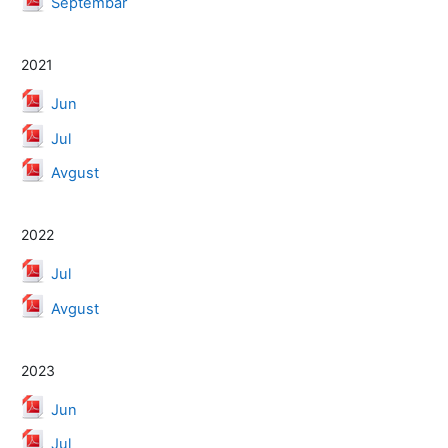
Septembar
2021
Datoteka
Jun
Datoteka
Jul
Datoteka
Avgust
2022
Datoteka
Jul
Datoteka
Avgust
2023
Datoteka
Jun
Datoteka
Jul