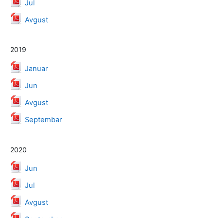
Jul
Datoteka
Avgust
2019
Datoteka
Januar
Datoteka
Jun
Datoteka
Avgust
Datoteka
Septembar
2020
Datoteka
Jun
Datoteka
Jul
Datoteka
Avgust
Datoteka