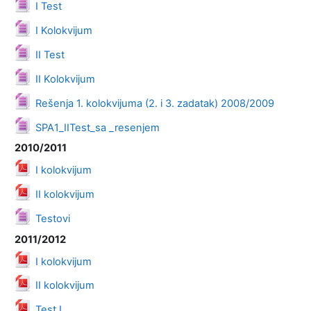
Datoteka
I Test
Datoteka
I Kolokvijum
Datoteka
II Test
Datoteka
II Kolokvijum
Datoteka
Rešenja 1. kolokvijuma (2. i 3. zadatak) 2008/2009
Datoteka
SPA1_IITest_sa _resenjem
2010/2011
Datoteka
I kolokvijum
Datoteka
II kolokvijum
Datoteka
Testovi
2011/2012
Datoteka
I kolokvijum
Datoteka
II kolokvijum
Datoteka
Test I