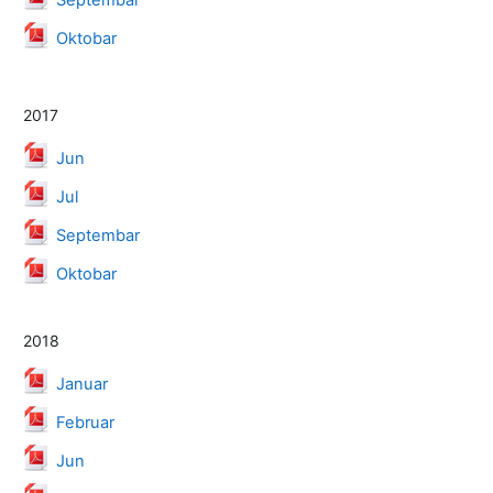
Septembar
Datoteka
Oktobar
2017
Datoteka
Jun
Datoteka
Jul
Datoteka
Septembar
Datoteka
Oktobar
2018
Datoteka
Januar
Datoteka
Februar
Datoteka
Jun
Datoteka