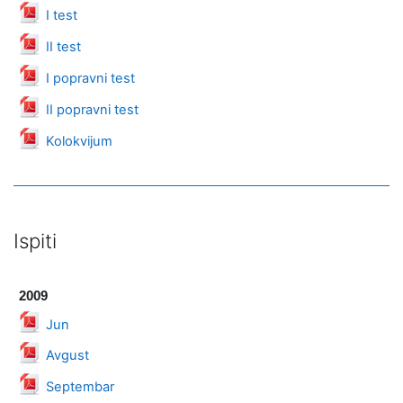
Datoteka
I test
Datoteka
II test
Datoteka
I popravni test
Datoteka
II popravni test
Datoteka
Kolokvijum
Ispiti
2009
Datoteka
Jun
Datoteka
Avgust
Datoteka
Septembar