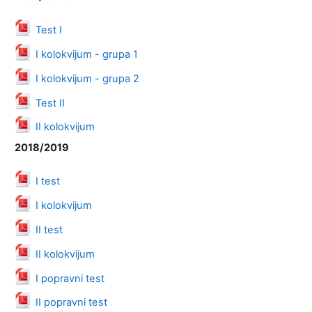
Datoteka
Test I
Datoteka
I kolokvijum - grupa 1
Datoteka
I kolokvijum - grupa 2
Datoteka
Test II
Datoteka
II kolokvijum
2018/2019
Datoteka
I test
Datoteka
I kolokvijum
Datoteka
II test
Datoteka
II kolokvijum
Datoteka
I popravni test
Datoteka
II popravni test