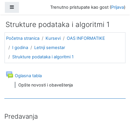
Idi na glavni sadržaj
Bočni panel
Trenutno pristupate kao gost (
Prijava
)
Strukture podataka i algoritmi 1
Početna stranica
Kursevi
OAS INFORMATIKE
I godina
Letnji semestar
Strukture podataka i algoritmi 1
Uvodna sekcija (tematski format)
Opšta sekcija
Forum
Oglasna tabla
Opšte novosti i obaveštenja
Predavanja