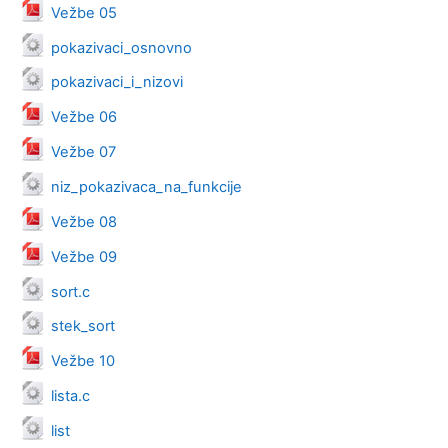
Datoteka
Vežbe 05
Datoteka
pokazivaci_osnovno
Datoteka
pokazivaci_i_nizovi
Datoteka
Vežbe 06
Datoteka
Vežbe 07
Datoteka
niz_pokazivaca_na_funkcije
Datoteka
Vežbe 08
Datoteka
Vežbe 09
Datoteka
sort.c
Datoteka
stek_sort
Datoteka
Vežbe 10
Datoteka
lista.c
Datoteka
list